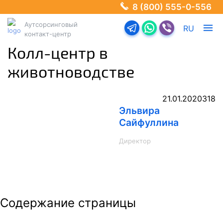
8 (800) 555-0-556
Аутсорсинговый
Перейти в телеграм-б
Перейти в Ватсап
Перейти в Ва
RU
контакт-центр
Колл-центр в
животноводстве
21.01.2020
318
Эльвира
Сайфуллина
Директор
Содержание страницы