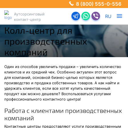
8 (800) 555-0-556
Аутсорсинговый
Перейти в телеграм-б
Перейти в Ватсап
Перейти в Ва
RU
контакт-центр
Колл-центр для
производственных
компаний
Один из способов увеличить продажи – увеличить количество
клиентов и их средний чек. Особенно актуален этот вопрос
для компаний, основной бизнес-целью которых является
производство и продажа собственных товаров. А как найти и
удержать клиентов, если все хотят купить качественный
продукт как можно дешевле? Воспользоваться услугами
профессионального контактного центра!
Работа с клиентами производственных
компаний
Контактные центры предоставляют услуги производственным