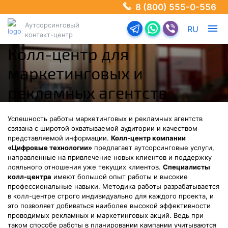
8 (800) 555-0-556
Аутсорсинговый
Перейти в телеграм-б
Перейти в Ватсап
Перейти в Ва
RU
контакт-центр
Колл-центр для
маркетинговых и
рекламных агентств
Успешность работы маркетинговых и рекламных агентств
связана с широтой охватываемой аудитории и качеством
представляемой информации.
Колл-центр компании
«Цифровые технологии»
предлагает аутсорсинговые услуги,
направленные на привлечение новых клиентов и поддержку
лояльного отношения уже текущих клиентов.
Специалисты
колл-центра
имеют большой опыт работы и высокие
профессиональные навыки. Методика работы разрабатывается
в колл-центре строго индивидуально для каждого проекта, и
это позволяет добиваться наиболее высокой эффективности
проводимых рекламных и маркетинговых акций. Ведь при
таком способе работы в планировании кампании учитываются