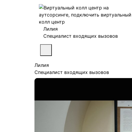
Лилия
Специалист входящих вызовов
Лилия
Специалист входящих вызовов
Хочу скидку
Сейчас просматривают:
0
Реализовано проектов (июль):
37