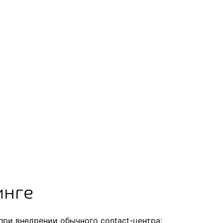
инге
при внедрении обычного contact-центра: