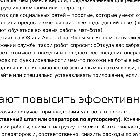
больше, чем ранние версии, предназначенные для решен
рудника компании или оператора.
ботов для социальных сетей – простые, которые умеют 
уются и предоставляется наиболее подходящий ответ)
ют обучаться во время работы чат-бота).
ениях на iOS или Android чат-боты могут помогать кли
ожении службы такси робот спросит: «Откуда вас забра
ает стоимость поездки и передаст все сведения опера
ерах по функциональности чем-то похожи на боты в мо
годня являются наиболее эффективным каналом связи, 
сайте или специально устанавливать приложение, если,
.
ают повысить эффективн
азчик получает при внедрении чат-бота в проект:
ственный штат или операторов по аутсорсингу)
. Конеч
з их работы, снизить нагрузку поможет. А это означает
операторов и, соответственно, снизить расходы по ау