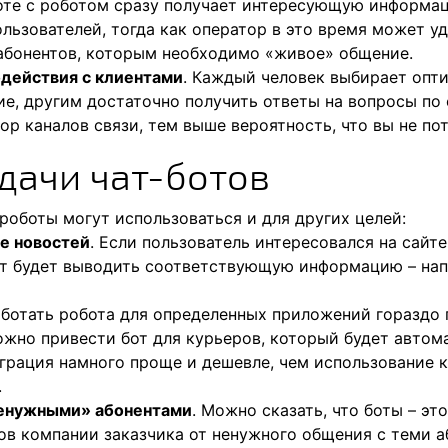
боте с роботом сразу получает интересующую информац
льзователей, тогда как оператор в это время может у
абонентов, которым необходимо «живое» общение.
действия с клиентами
. Каждый человек выбирает опти
е, другим достаточно получить ответы на вопросы по e
ор каналов связи, тем выше вероятность, что вы не по
дачи чат-ботов
оботы могут использоваться и для других целей:
е новостей
. Если пользователь интересовался на сайт
от будет выводить соответствующую информацию – нап
аботать робота для определенных приложений гораздо 
ожно привести бот для курьеров, который будет автом
еграция намного проще и дешевле, чем использование
.
ненужными» абонентами
. Можно сказать, что боты – эт
в компании заказчика от ненужного общения с теми аб