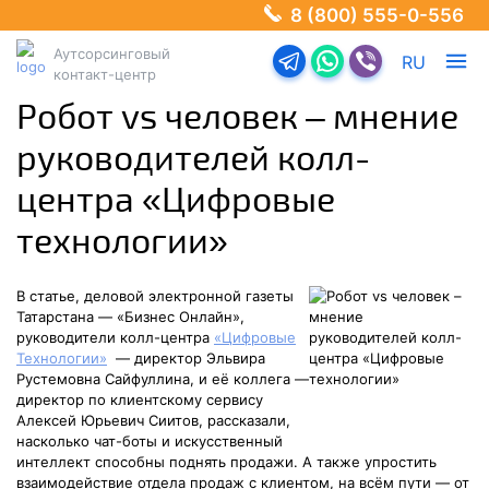
8 (800) 555-0-556
Аутсорсинговый
Перейти в телеграм-б
Перейти в Ватсап
Перейти в Ва
RU
контакт-центр
Робот vs человек – мнение
руководителей колл-
центра «Цифровые
технологии»
В статье, деловой электронной газеты
Татарстана — «Бизнес Онлайн»,
руководители колл-центра
«Цифровые
Технологии»
— директор Эльвира
Рустемовна Сайфуллина, и её коллега —
директор по клиентскому сервису
Алексей Юрьевич Сиитов, рассказали,
насколько чат-боты и искусственный
интеллект способны поднять продажи. А также упростить
взаимодействие отдела продаж с клиентом, на всём пути — от