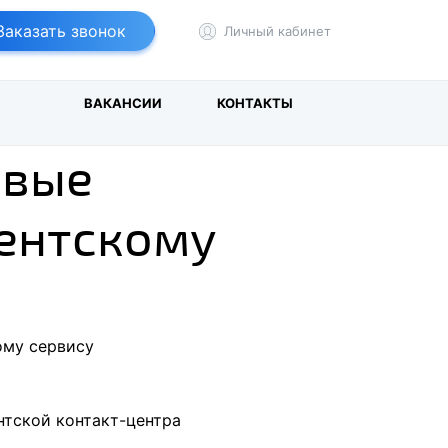
т
йбер
Заказать звонок
Личный кабинет
И
ВАКАНСИИ
КОНТАКТЫ
овые
иентскому
ому сервису