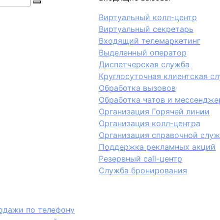
Виртуальный колл-центр
Виртуальный секретарь
Входящий телемаркетинг
Выделенный оператор
Диспетчерская служба
Круглосуточная клиентская с
Обработка вызовов
Обработка чатов и мессендже
Организация Горячей линии
Организация колл-центра
Организация справочной слу
Поддержка рекламных акций
Резервный call-центр
Служба бронирования
одажи по телефону