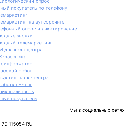
циологический опрос
йный покупатель по телефону
лемаркетинг
лемаркетинг на аутсорсинге
лефонный опрос и анкетирование
лодные звонки
лодный телемаркетинг
M для колл-центра
S-рассылка
тоинформатор
лосовой робот
салтинг колл-центра
аботка E-mail
никанальность
йный покупатель
Мы в социальных сетях
м 7Б
115054
RU