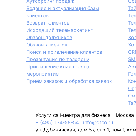
Аутсорсинг продаж
Со
Ведение и актуализация базы
Та
клиентов
Те
Возврат клиентов
Те
Исходящий телемаркетинг
Те
Обзвон должников
Хо
Обзвон клиентов
Хо
Поиск и привлечение клиентов
CR
Презентация по телефону
SM
Приглашение клиентов на
Ав
мероприятие
Го
Приём заказов и обработка заявок
Кон
Обр
Ом
Та
Услуги call-центра для бизнеса -
Москва
8 (495) 134-58-54
,
info@dtco.ru
ул. Дубининская, дом 57, стр 1, пом 1, ко