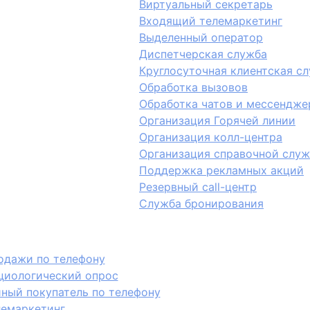
Виртуальный секретарь
Входящий телемаркетинг
Выделенный оператор
Диспетчерская служба
Круглосуточная клиентская с
Обработка вызовов
Обработка чатов и мессендже
Организация Горячей линии
Организация колл-центра
Организация справочной слу
Поддержка рекламных акций
Резервный call-центр
Служба бронирования
одажи по телефону
циологический опрос
йный покупатель по телефону
лемаркетинг