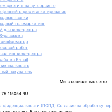
лемаркетинг на аутсорсинге
лефонный опрос и анкетирование
лодные звонки
лодный телемаркетинг
M для колл-центра
S-рассылка
тоинформатор
лосовой робот
салтинг колл-центра
аботка E-mail
никанальность
йный покупатель
Мы в социальных сетях
м 7Б
115054
RU
онфиденциальности (ПОПД)
Согласие на обработку пе
 технологии». Все права защищены.