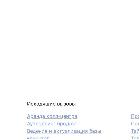
Исходящие вызовы
Аренда колл-центра
Пр
Аутсорсинг продаж
Со
Ведение и актуализация базы
Та
клиентов
Те