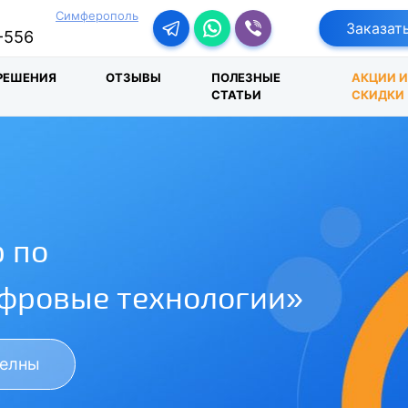
Симферополь
Перейти в телеграм-бот
Перейти в Ватсап
Перейти в Вайбер
Заказат
-556
РЕШЕНИЯ
ОТЗЫВЫ
ПОЛЕЗНЫЕ
АКЦИИ 
СТАТЬИ
СКИДКИ
 по
ифровые технологии»
Челны