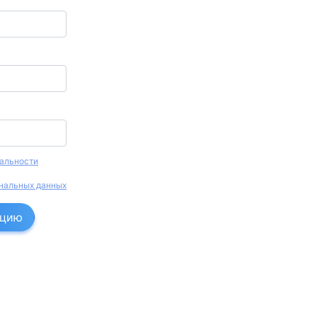
альности
нальных данных
ацию