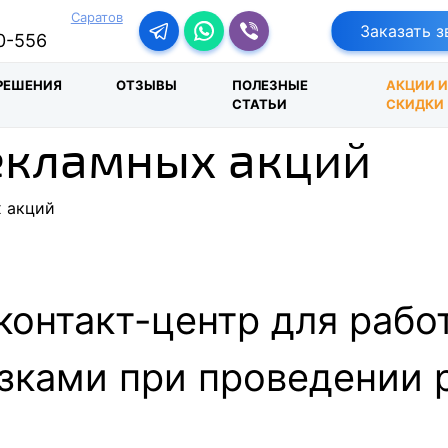
Саратов
Перейти в телеграм-бот
Перейти в Ватсап
Перейти в Вайбер
Заказать з
0-556
РЕШЕНИЯ
ОТЗЫВЫ
ПОЛЕЗНЫЕ
АКЦИИ 
СТАТЬИ
СКИДКИ
екламных акций
 акций
контакт-центр для раб
зками при проведении