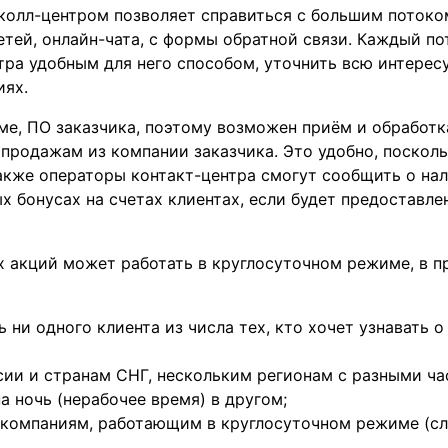
колл-центром позволяет справиться с большим потоко
етей, онлайн-чата, с формы обратной связи. Каждый п
нтра удобным для него способом, уточнить всю интер
иях.
е, ПО заказчика, поэтому возможен приём и обработка
продажам из компании заказчика. Это удобно, поскол
акже операторы контакт-центра смогут сообщить о на
ых бонусах на счетах клиентах, если будет предостав
х акций может работать в круглосуточном режиме, в п
ть ни одного клиента из числа тех, кто хочет узнавать
сии и странам СНГ, нескольким регионам с разными ча
 ночь (нерабочее время) в другом;
 компаниям, работающим в круглосуточном режиме (слу