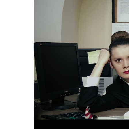
Реализовано проектов (август):
4
Запуск проекта:
от 2х дней
Стоимость услуги:
от 18 000 руб
Заказать услугу