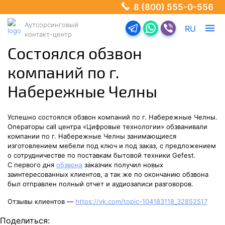
8 (800) 555-0-556
Аутсорсинговый
Перейти в телеграм-б
Перейти в Ватсап
Перейти в Ва
RU
контакт-центр
Состоялся обзвон
компаний по г.
Набережные Челны
Успешно состоялся обзвон компаний по г. Набережные Челны.
Операторы call центра «Цифровые технологии» обзванивали
компании по г. Набережные Челны занимающиеся
изготовлением мебели под ключ и под заказ, с предложением
о сотрудничестве по поставкам бытовой техники Gefest.
С первого дня
обзвона
заказчик получил новых
заинтересованных клиентов, а так же по окончанию обзвона
был отправлен полный отчет и аудиозаписи разговоров.
Отзывы клиентов —
https://vk.com/topic-104183118_32852517
Поделиться: