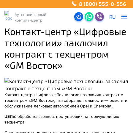
8 (800) 555-0-556
Аутсорсинговый
Перейти в телеграм-б
Перейти в Ватсап
Перейти в Ва
RU
контакт-центр
Контакт-центр «Цифровые
технологии» заключил
контракт с техцентром
«GM Восток»
Контакт-центр «Цифровые Технологии» заключил контракт с
техцентром «GM Восток», чья сфера деятельности — ремонт и
обслуживание легковых автомобилей Opel и Chevrolet.
ЦЕЛЬ:
обработка звонков, поступающих на горячую линию
техцентра.
Операторы контакт-центра принимают входящие звонки,