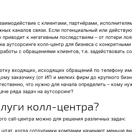
взаимодействие с клиентами, партнёрами, исполнителя
жных каналов связи. Если потенциальный или действую
о приводит к негативным последствиям – от потери лоя
на аутсорсинге колл-центр для бизнеса с конкретными
работы с обращениями клиентов, т.е. задействовать с
отку входящих, исходящих обращений по телефону име
ому заказчику (от ИП и мелких фирм до крупного бизн
тественно, что нужно для начала определить – кому ну
аче ряда задач на аутсорсинг?
слуги колл-центра?
го call-центра можно для решения различных задач:
 штат, когда сотрудники компании начинают меньше в