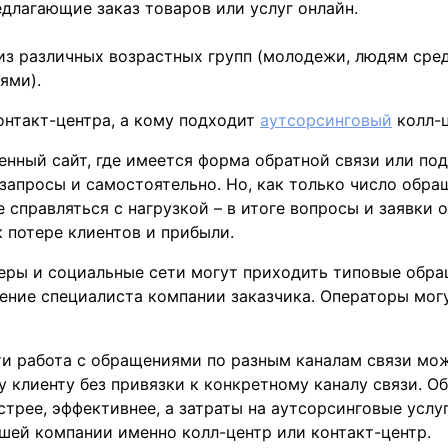
длагающие заказ товаров или услуг онлайн.
 из различных возрастных групп (молодежи, людям сре
ями).
онтакт-центра, а кому подходит
аутсорсинговый
колл-ц
енный сайт, где имеется форма обратной связи или по
апросы и самостоятельно. Но, как только число обращ
 справляться с нагрузкой – в итоге вопросы и заявки
к потере клиентов и прибыли.
жеры и социальные сети могут приходить типовые обращ
чение специалиста компании заказчика. Операторы мог
ти работа с обращениями по разным каналам связи мо
 клиенту без привязки к конкретному каналу связи. О
трее, эффективнее, а затраты на аутсорсинговые услу
ашей компании именно колл-центр или контакт-центр.